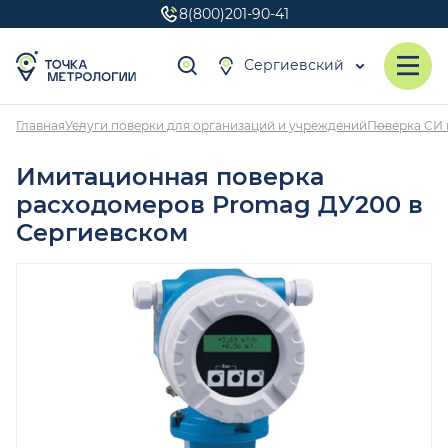
8(800)201-90-41
Сергиевский
Главная
Услуги поверки для организаций и учреждений
Поверка СИ 
Имитационная поверка
расходомеров Promag ДУ200 в
Сергиевском