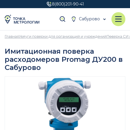
8(800)201-90-41
Сабурово
Главная
Услуги поверки для организаций и учреждений
Поверка СИ 
Имитационная поверка
расходомеров Promag ДУ200 в
Сабурово