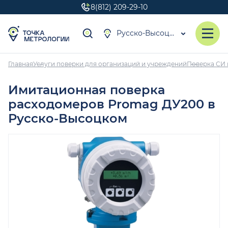
8(812) 209-29-10
Русско-Высоцкое
Главная
Услуги поверки для организаций и учреждений
Поверка СИ 
Имитационная поверка
расходомеров Promag ДУ200 в
Русско-Высоцком