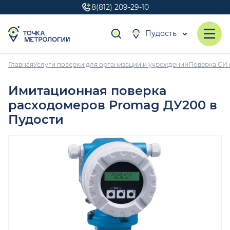
8(812) 209-29-10
Пудость
Главная
Услуги поверки для организаций и учреждений
Поверка СИ 
Имитационная поверка
расходомеров Promag ДУ200 в
Пудости