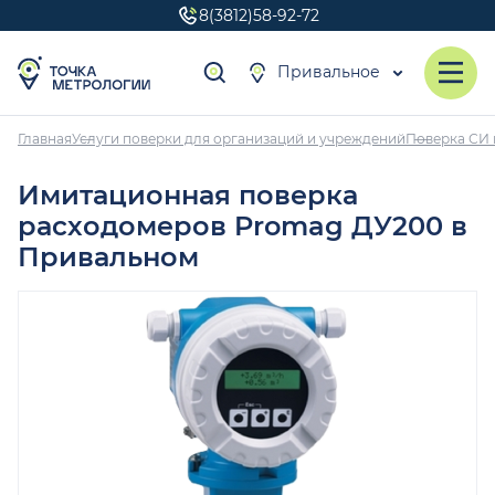
8(3812)58-92-72
Привальное
Главная
Услуги поверки для организаций и учреждений
Поверка СИ 
Имитационная поверка
расходомеров Promag ДУ200 в
Привальном