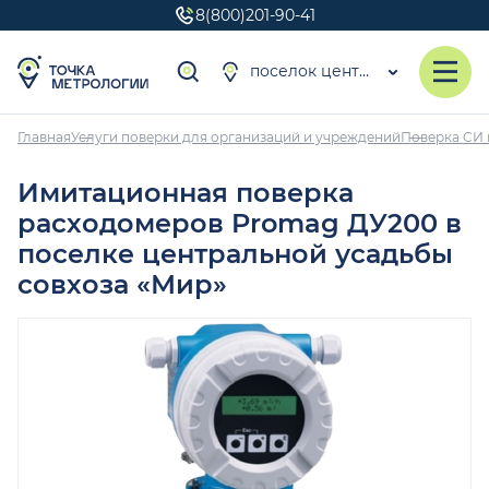
8(800)201-90-41
поселок центральной усадьбы совхоза «Мир»
Главная
Услуги поверки для организаций и учреждений
Поверка СИ 
Имитационная поверка
расходомеров Promag ДУ200 в
поселке центральной усадьбы
совхоза «Мир»