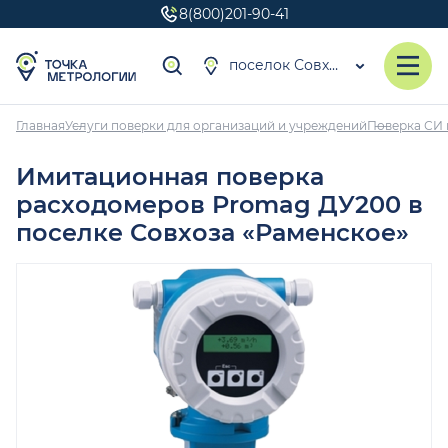
8(800)201-90-41
поселок Совхоза «Раменское»
Главная
Услуги поверки для организаций и учреждений
Поверка СИ 
Имитационная поверка
расходомеров Promag ДУ200 в
поселке Совхоза «Раменское»