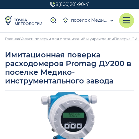
8(800)201-90-41
поселок Медико-инструментального завода
Главная
Услуги поверки для организаций и учреждений
Поверка СИ 
Имитационная поверка
расходомеров Promag ДУ200 в
поселке Медико-
инструментального завода