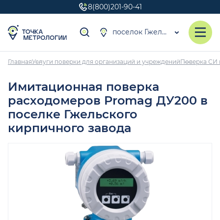
8(800)201-90-41
поселок Гжельского кирпичного завода
Главная
Услуги поверки для организаций и учреждений
Поверка СИ 
Имитационная поверка
расходомеров Promag ДУ200 в
поселке Гжельского
кирпичного завода