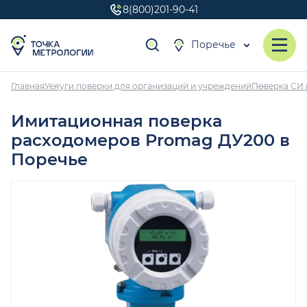
8(800)201-90-41
Поречье
Главная
Услуги поверки для организаций и учреждений
Поверка СИ 
Имитационная поверка
расходомеров Promag ДУ200 в
Поречье