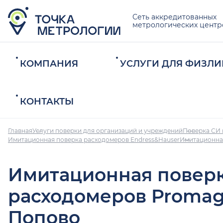
Сеть аккредитованных
метрологических центр
КОМПАНИЯ
УСЛУГИ ДЛЯ ФИЗЛИ
КОНТАКТЫ
Главная
Услуги поверки для организаций и учреждений
Поверка СИ 
Имитационная поверка расходомеров Endress&Hauser
Имитационна
Имитационная повер
расходомеров Promag
Попово