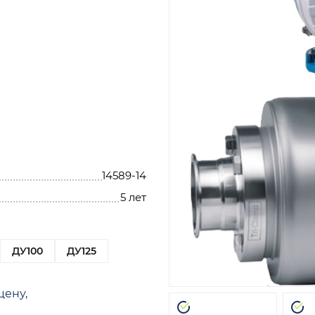
14589-14
5 лет
ДУ100
ДУ125
цену,