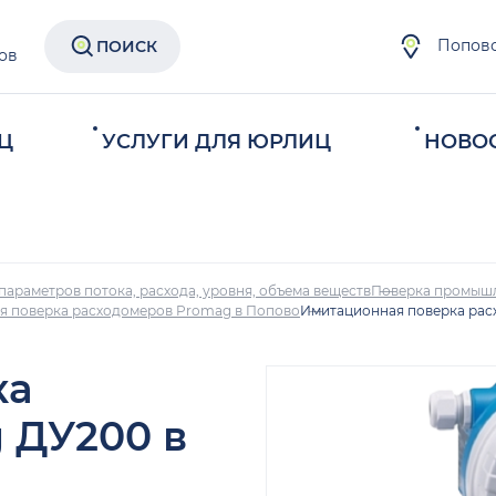
Попов
ПОИСК
ов
Ц
УСЛУГИ ДЛЯ ЮРЛИЦ
НОВО
параметров потока, расхода, уровня, объема веществ
Поверка промыш
я поверка расходомеров Promag в Попово
Имитационная поверка рас
ка
 ДУ200 в