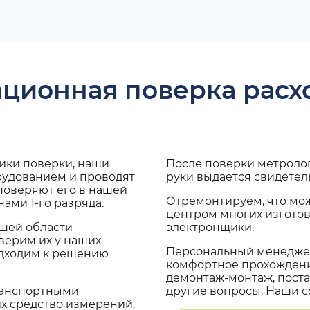
ационная поверка рас
дики поверки, наши
После поверки метроло
рудованием и проводят
руки выдается свидетел
поверяют его в нашей
Отремонтируем, что мо
ами 1-го разряда.
центром многих изгото
ашей области
электронщики.
верим их у наших
Персональный менеджер
одходим к решению
комфортное прохождение
демонтаж-монтаж, поста
транспортными
другие вопросы. Наши со
х средство измерений.