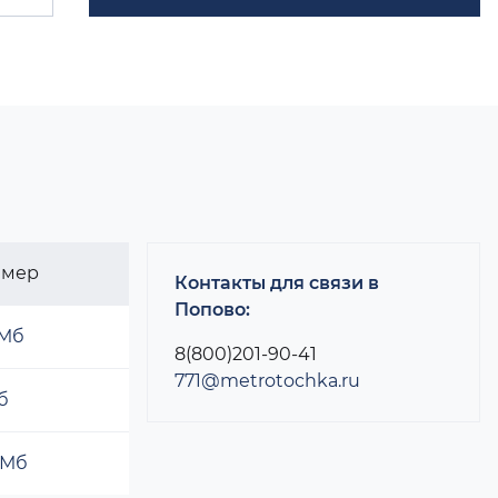
змер
Контакты для связи в
Попово:
 Мб
8(800)201-90-41
771@metrotochka.ru
б
 Мб