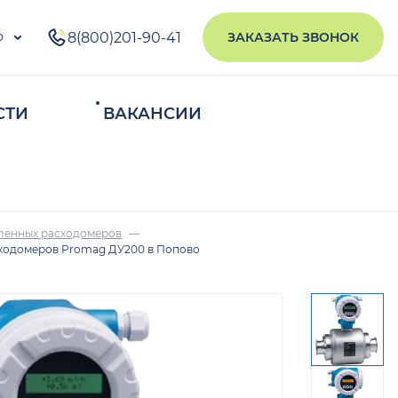
о
8(800)201-90-41
ЗАКАЗАТЬ ЗВОНОК
СТИ
ВАКАНСИИ
ИСКАТЬ
ленных расходомеров
ходомеров Promag ДУ200 в Попово