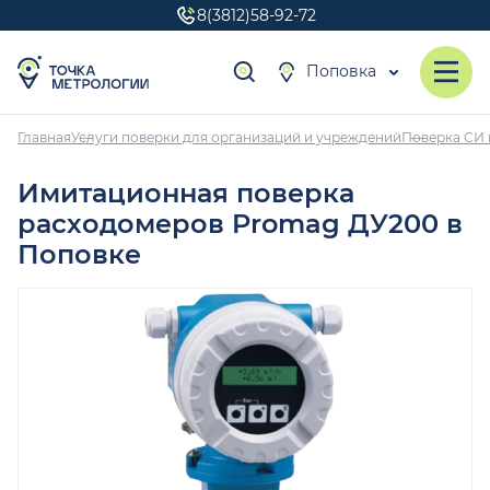
8(3812)58-92-72
Поповка
Главная
Услуги поверки для организаций и учреждений
Поверка СИ 
Имитационная поверка
расходомеров Promag ДУ200 в
Поповке