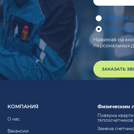
ПОВЕРКА 
ПОВЕРКА 
Нажимая на кноп
персональных д
ЗАКАЗАТЬ З
КОМПАНИЯ
Физическим 
Поверка кварт
О нас
теплосчетчиков
Замена счетчик
Вакансии