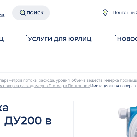
Понтонны
ПОИСК
ов
Ц
УСЛУГИ ДЛЯ ЮРЛИЦ
НОВО
параметров потока, расхода, уровня, объема веществ
Поверка промыш
я поверка расходомеров Promag в Понтонном
Имитационная поверка
ка
 ДУ200 в