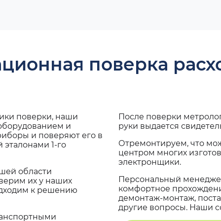
ационная поверка рас
дики поверки, наши
После поверки метроло
 оборудованием и
руки выдается свидетел
риборы и поверяют его в
Отремонтируем, что мо
 эталонами 1-го
центром многих изгото
электронщики.
ашей области
Персональный менеджер
верим их у наших
комфортное прохождение
одходим к решению
демонтаж-монтаж, поста
другие вопросы. Наши со
транспортными