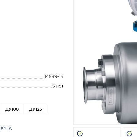
14589-14
5 лет
ДУ100
ДУ125
цену,