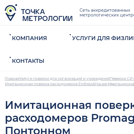
Сеть аккредитованных
метрологических центр
КОМПАНИЯ
УСЛУГИ ДЛЯ ФИЗЛИ
КОНТАКТЫ
Главная
Услуги поверки для организаций и учреждений
Поверка СИ 
Имитационная поверка расходомеров Endress&Hauser
Имитационна
Имитационная повер
расходомеров Promag
Понтонном