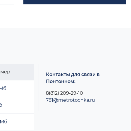
змер
Контакты для связи в
Понтонном:
 Мб
8(812) 209-29-10
781@metrotochka.ru
б
 Мб