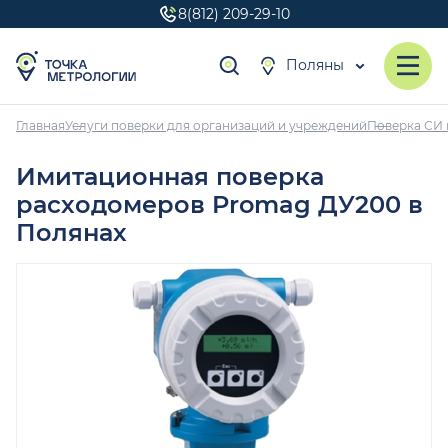
8(812) 209-29-10
Поляны
Главная
Услуги поверки для организаций и учреждений
Поверка СИ 
Имитационная поверка
расходомеров Promag ДУ200 в
Полянах