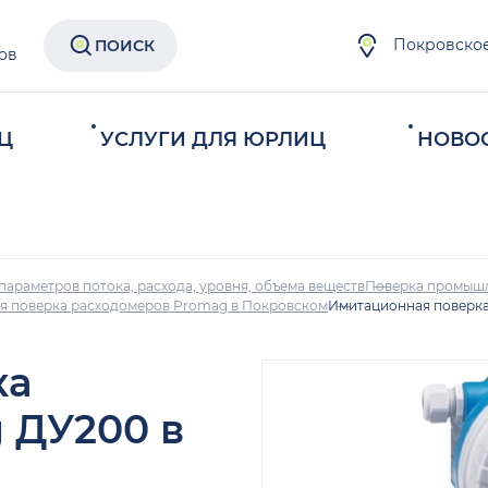
Покровско
ПОИСК
ов
Ц
УСЛУГИ ДЛЯ ЮРЛИЦ
НОВО
параметров потока, расхода, уровня, объема веществ
Поверка промыш
я поверка расходомеров Promag в Покровском
Имитационная поверка
ка
 ДУ200 в