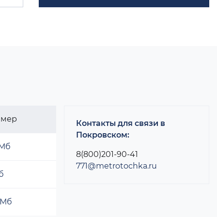
змер
Контакты для связи в
Покровском:
 Мб
8(800)201-90-41
771@metrotochka.ru
б
 Мб