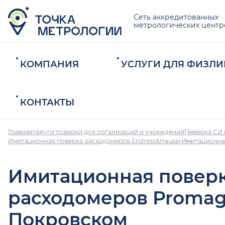
Сеть аккредитованных
метрологических центр
КОМПАНИЯ
УСЛУГИ ДЛЯ ФИЗЛИ
КОНТАКТЫ
Главная
Услуги поверки для организаций и учреждений
Поверка СИ 
Имитационная поверка расходомеров Endress&Hauser
Имитационна
Имитационная повер
расходомеров Promag
Покровском