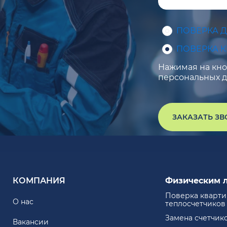
ПОВЕРКА 
ПОВЕРКА 
Нажимая на кноп
персональных д
ЗАКАЗАТЬ З
КОМПАНИЯ
Физическим 
Поверка кварт
О нас
теплосчетчиков
Замена счетчик
Вакансии