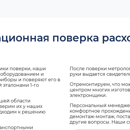
ационная поверка рас
дики поверки, наши
После поверки метроло
с оборудованием и
руки выдается свидетел
риборы и поверяют его в
Отремонтируем, что мо
 эталонами 1-го
центром многих изгото
электронщики.
ашей области
Персональный менеджер
верим их у наших
комфортное прохождение
одходим к решению
демонтаж-монтаж, поста
другие вопросы. Наши со
транспортными