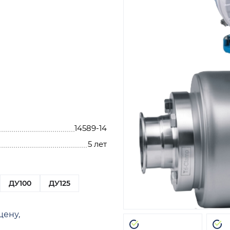
14589-14
5 лет
ДУ100
ДУ125
цену,