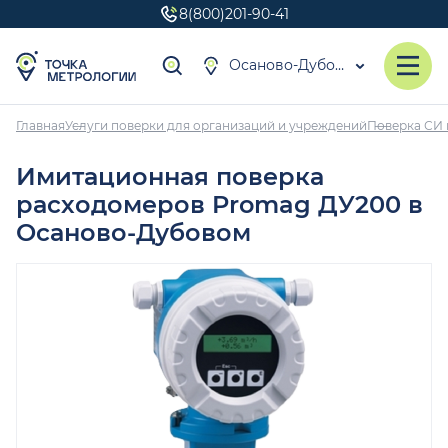
8(800)201-90-41
Осаново-Дубовое
Главная
Услуги поверки для организаций и учреждений
Поверка СИ 
Имитационная поверка
расходомеров Promag ДУ200 в
Осаново-Дубовом