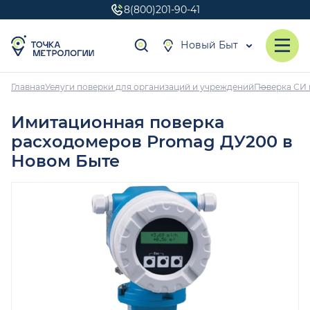
8(800)201-90-41
Новый Быт
Главная
Услуги поверки для организаций и учреждений
Поверка СИ 
Имитационная поверка
расходомеров Promag ДУ200 в
Новом Быте