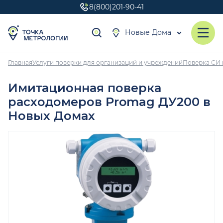
8(800)201-90-41
Новые Дома
Главная
Услуги поверки для организаций и учреждений
Поверка СИ 
Имитационная поверка
расходомеров Promag ДУ200 в
Новых Домах