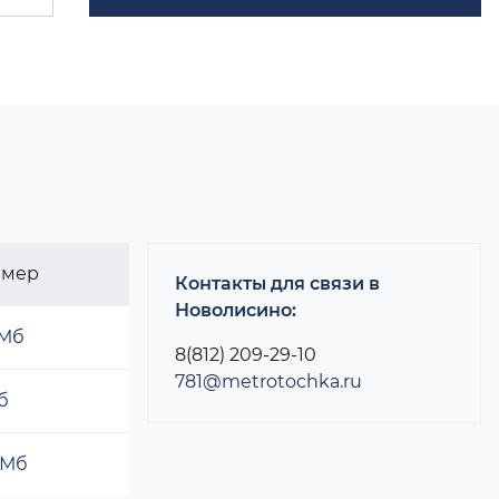
змер
Контакты для связи в
Новолисино:
 Мб
8(812) 209-29-10
781@metrotochka.ru
б
 Мб