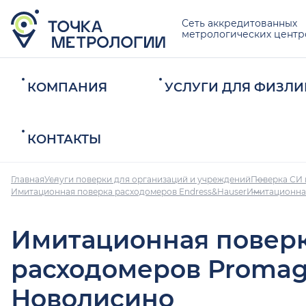
Сеть аккредитованных
метрологических центр
КОМПАНИЯ
УСЛУГИ ДЛЯ ФИЗЛИ
КОНТАКТЫ
Главная
Услуги поверки для организаций и учреждений
Поверка СИ 
Имитационная поверка расходомеров Endress&Hauser
Имитационна
Имитационная повер
расходомеров Promag
Новолисино