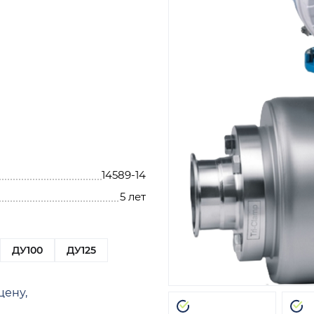
14589-14
5 лет
ДУ100
ДУ125
цену,