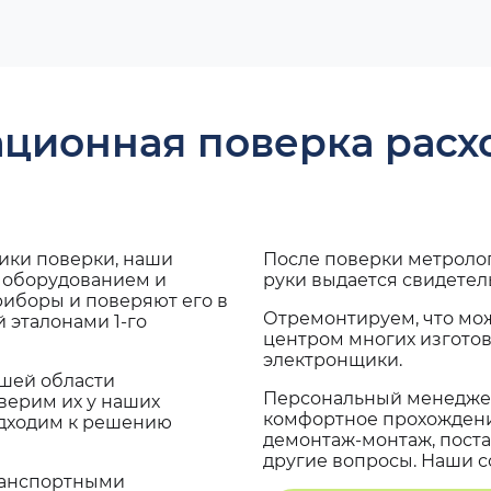
ационная поверка рас
дики поверки, наши
После поверки метроло
с оборудованием и
руки выдается свидетел
риборы и поверяют его в
Отремонтируем, что мо
 эталонами 1-го
центром многих изгото
электронщики.
ашей области
Персональный менеджер
верим их у наших
комфортное прохождение
одходим к решению
демонтаж-монтаж, поста
другие вопросы. Наши со
транспортными