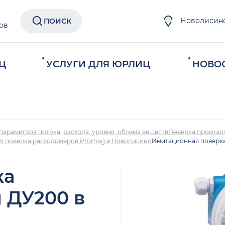
Новолисин
ПОИСК
ов
Ц
УСЛУГИ ДЛЯ ЮРЛИЦ
НОВО
параметров потока, расхода, уровня, объема веществ
Поверка промыш
я поверка расходомеров Promag в Новолисино
Имитационная поверк
ка
 ДУ200 в