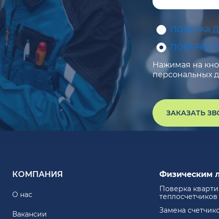
ПОВЕРКА 
ПОВЕРКА 
Нажимая на кноп
персональных д
ЗАКАЗАТЬ З
КОМПАНИЯ
Физическим 
Поверка кварт
О нас
теплосчетчиков
Замена счетчик
Вакансии