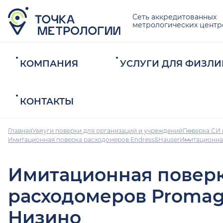
Сеть аккредитованных
метрологических центр
КОМПАНИЯ
УСЛУГИ ДЛЯ ФИЗЛИ
КОНТАКТЫ
Главная
Услуги поверки для организаций и учреждений
Поверка СИ 
Имитационная поверка расходомеров Endress&Hauser
Имитационна
Имитационная повер
расходомеров Promag
Низино