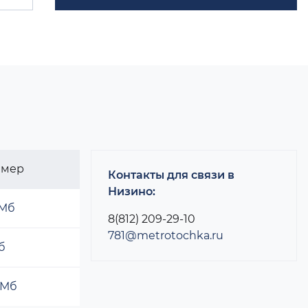
змер
Контакты для связи в
Низино:
 Мб
8(812) 209-29-10
781@metrotochka.ru
б
 Мб