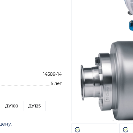
14589-14
5 лет
ДУ100
ДУ125
цену,