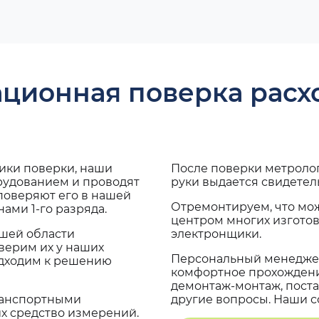
ационная поверка рас
дики поверки, наши
После поверки метроло
рудованием и проводят
руки выдается свидетел
поверяют его в нашей
Отремонтируем, что мо
ами 1-го разряда.
центром многих изгото
ашей области
электронщики.
верим их у наших
Персональный менеджер
одходим к решению
комфортное прохождение
демонтаж-монтаж, поста
транспортными
другие вопросы. Наши со
х средство измерений.