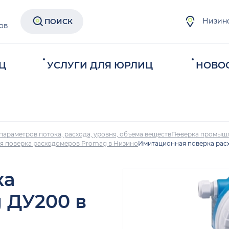
Низин
ПОИСК
ов
Ц
УСЛУГИ ДЛЯ ЮРЛИЦ
НОВО
параметров потока, расхода, уровня, объема веществ
Поверка промыш
я поверка расходомеров Promag в Низино
Имитационная поверка рас
ка
 ДУ200 в