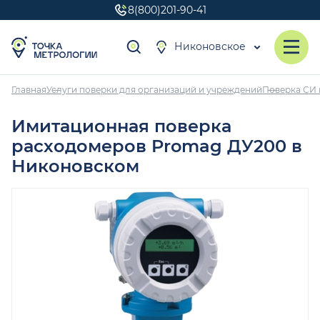
8(800)201-90-41
Никоновское
Главная
Услуги поверки для организаций и учреждений
Поверка СИ 
Имитационная поверка
расходомеров Promag ДУ200 в
Никоновском