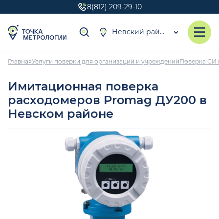
8(812) 209-29-10
Невский район
Главная
Услуги поверки для организаций и учреждений
Поверка СИ 
Имитационная поверка
расходомеров Promag ДУ200 в
Невском районе