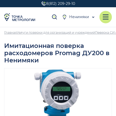
8(812) 209-29-10
Ненимяки
Главная
Услуги поверки для организаций и учреждений
Поверка СИ 
Имитационная поверка
расходомеров Promag ДУ200 в
Ненимяки