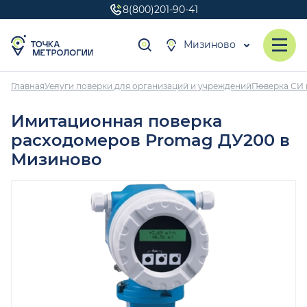
8(800)201-90-41
Мизиново
Главная
Услуги поверки для организаций и учреждений
Поверка СИ 
Имитационная поверка
расходомеров Promag ДУ200 в
Мизиново