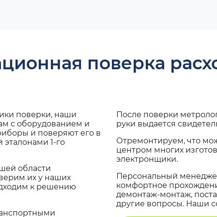
ационная поверка рас
дики поверки, наши
После поверки метроло
ам с оборудованием и
руки выдается свидетел
риборы и поверяют его в
Отремонтируем, что мо
 эталонами 1-го
центром многих изгото
электронщики.
ашей области
Персональный менеджер
верим их у наших
комфортное прохождение
одходим к решению
демонтаж-монтаж, поста
другие вопросы. Наши со
транспортными