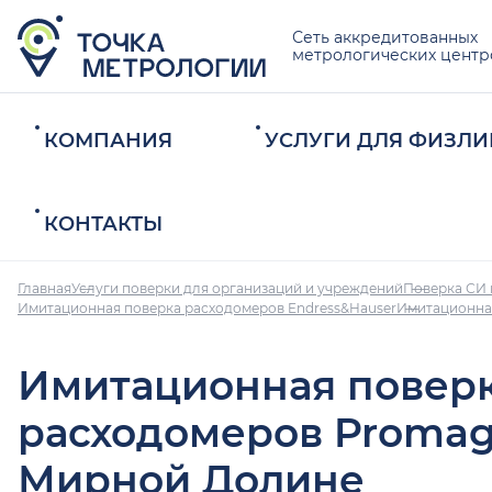
Сеть аккредитованных
метрологических центр
КОМПАНИЯ
УСЛУГИ ДЛЯ ФИЗЛИ
КОНТАКТЫ
Главная
Услуги поверки для организаций и учреждений
Поверка СИ 
Имитационная поверка расходомеров Endress&Hauser
Имитационна
Имитационная повер
расходомеров Promag
Мирной Долине