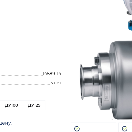
14589-14
5 лет
ДУ100
ДУ125
цену,