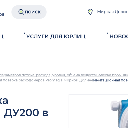
Мирная Доли
ПОИСК
ов
Ц
УСЛУГИ ДЛЯ ЮРЛИЦ
НОВО
параметров потока, расхода, уровня, объема веществ
Поверка промыш
я поверка расходомеров Promag в Мирной Долине
Имитационная пов
ка
 ДУ200 в