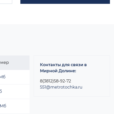
змер
Контакты для связи в
Мирной Долине:
 Мб
8(3812)58-92-72
551@metrotochka.ru
б
 Мб