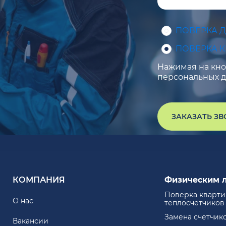
ПОВЕРКА 
ПОВЕРКА 
Нажимая на кноп
персональных д
ЗАКАЗАТЬ З
КОМПАНИЯ
Физическим 
Поверка кварт
О нас
теплосчетчиков
Замена счетчик
Вакансии