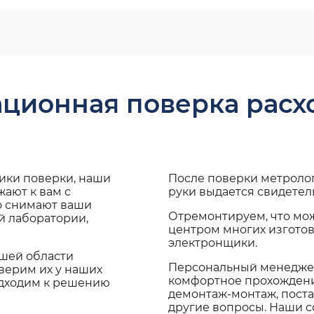
ационная поверка рас
дики поверки, наши
После поверки метроло
ают к вам с
руки выдается свидетел
о снимают ваши
Отремонтируем, что мо
й лаборатории,
центром многих изгото
электронщики.
ашей области
Персональный менеджер
верим их у наших
комфортное прохождение
одходим к решению
демонтаж-монтаж, поста
другие вопросы. Наши со