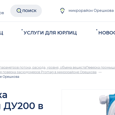
микрорайон Орешкова
ПОИСК
ов
Ц
УСЛУГИ ДЛЯ ЮРЛИЦ
НОВО
параметров потока, расхода, уровня, объема веществ
Поверка промыш
я поверка расходомеров Promag в микрорайоне Орешкова
не Орешкова
ка
 ДУ200 в