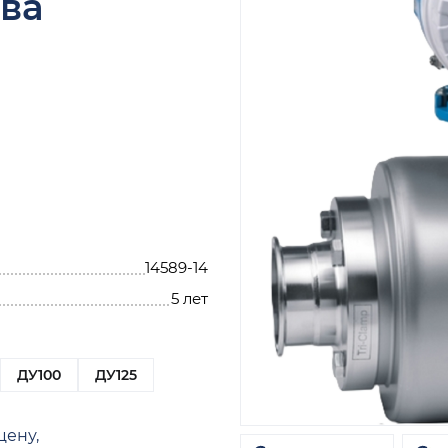
ва
14589-14
5 лет
ДУ100
ДУ125
цену,