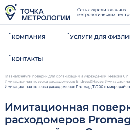
Сеть аккредитованных
метрологических центр
КОМПАНИЯ
УСЛУГИ ДЛЯ ФИЗЛИ
КОНТАКТЫ
Главная
Услуги поверки для организаций и учреждений
Поверка СИ 
Имитационная поверка расходомеров Endress&Hauser
Имитационна
Имитационная поверка расходомеров Promag ДУ200 в микрорайо
Имитационная повер
расходомеров Promag