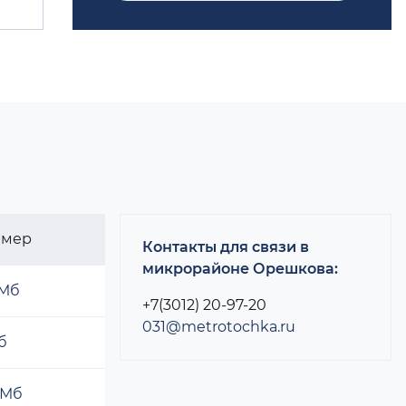
змер
Контакты для связи в
микрорайоне Орешкова:
 Мб
+7(3012) 20-97-20
031@metrotochka.ru
б
 Мб