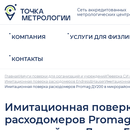
Сеть аккредитованных
метрологических центр
КОМПАНИЯ
УСЛУГИ ДЛЯ ФИЗЛИ
КОНТАКТЫ
Главная
Услуги поверки для организаций и учреждений
Поверка СИ 
Имитационная поверка расходомеров Endress&Hauser
Имитационная
Имитационная поверка расходомеров Promag ДУ200 в микрорайон
Имитационная повер
расходомеров Promag