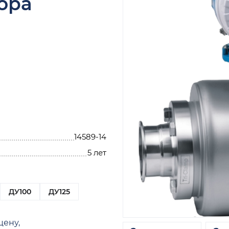
ора
14589-14
5 лет
ДУ100
ДУ125
цену,