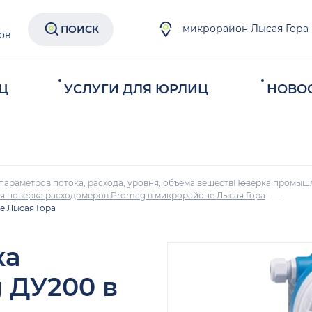
микрорайон Лысая Гора
ПОИСК
ов
Ц
УСЛУГИ ДЛЯ ЮРЛИЦ
НОВО
параметров потока, расхода, уровня, объема веществ
Поверка промыш
 поверка расходомеров Promag в микрорайоне Лысая Гора
е Лысая Гора
ка
 ДУ200 в