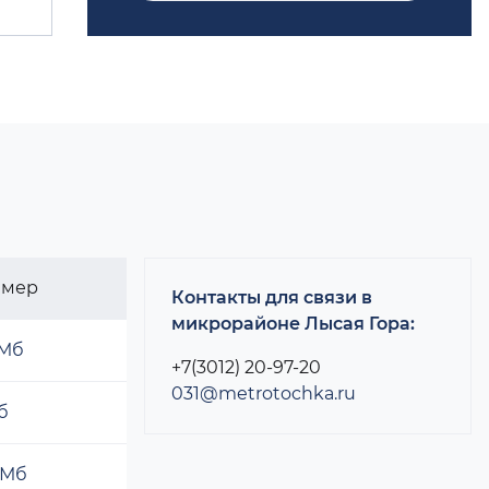
змер
Контакты для связи в
микрорайоне Лысая Гора:
 Мб
+7(3012) 20-97-20
031@metrotochka.ru
б
 Мб