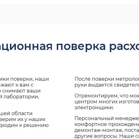
ационная поверка рас
дики поверки, наши
После поверки метроло
жают к вам с
руки выдается свидетел
о снимают ваши
Отремонтируем, что мо
й лаборатории,
центром многих изгото
электронщики.
ашей области
Персональный менеджер
верим их у наших
комфортное прохождение
одходим к решению
демонтаж-монтаж, поста
другие вопросы. Наши со