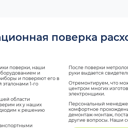
ационная поверка рас
дики поверки, наши
После поверки метроло
 оборудованием и
руки выдается свидетел
риборы и поверяют его в
Отремонтируем, что мо
 эталонами 1-го
центром многих изгото
электронщики.
ашей области
Персональный менеджер
верим их у наших
комфортное прохождение
одходим к решению
демонтаж-монтаж, поста
другие вопросы. Наши со
транспортными