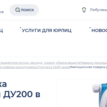
Любучан
ПОИСК
ов
Ц
УСЛУГИ ДЛЯ ЮРЛИЦ
НОВО
параметров потока, расхода, уровня, объема веществ
Поверка промыш
я поверка расходомеров Promag в Любучанах
Имитационная поверка 
ка
 ДУ200 в