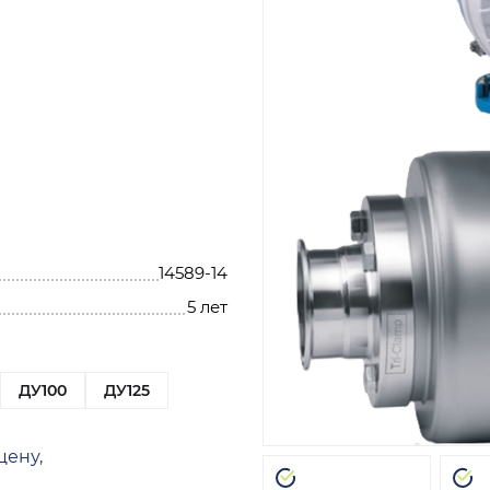
14589-14
5 лет
ДУ100
ДУ125
цену,