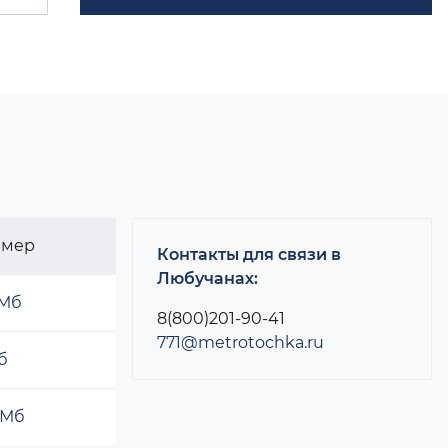
змер
Контакты для связи в
Любучанах:
 Мб
8(800)201-90-41
771@metrotochka.ru
б
 Мб