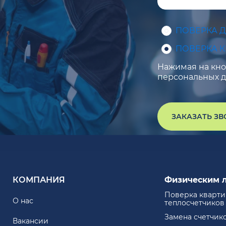
ПОВЕРКА 
ПОВЕРКА 
Нажимая на кноп
персональных д
ЗАКАЗАТЬ З
КОМПАНИЯ
Физическим 
Поверка кварт
О нас
теплосчетчиков
Замена счетчик
Вакансии