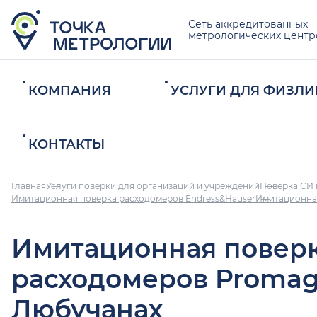
Сеть аккредитованных
метрологических центр
КОМПАНИЯ
УСЛУГИ ДЛЯ ФИЗЛИ
КОНТАКТЫ
Главная
Услуги поверки для организаций и учреждений
Поверка СИ 
Имитационная поверка расходомеров Endress&Hauser
Имитационна
Имитационная повер
расходомеров Promag
Любучанах