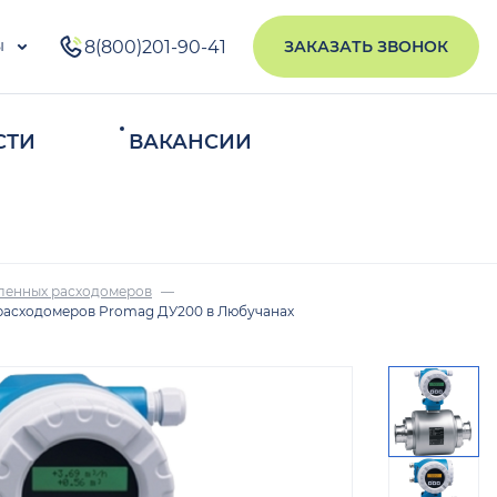
ы
8(800)201-90-41
ЗАКАЗАТЬ ЗВОНОК
СТИ
ВАКАНСИИ
ИСКАТЬ
ленных расходомеров
расходомеров Promag ДУ200 в Любучанах