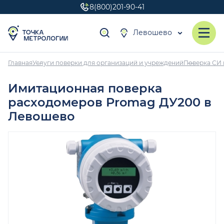
8(800)201-90-41
Левошево
Главная
Услуги поверки для организаций и учреждений
Поверка СИ 
Имитационная поверка
расходомеров Promag ДУ200 в
Левошево