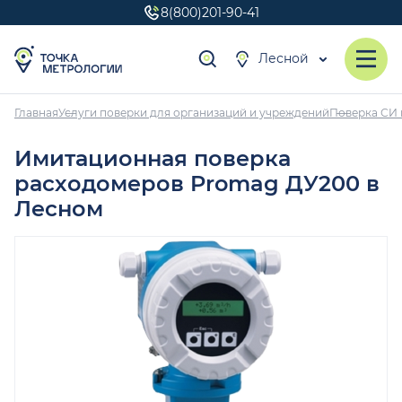
8(800)201-90-41
Лесной
Главная
Услуги поверки для организаций и учреждений
Поверка СИ 
Имитационная поверка
расходомеров Promag ДУ200 в
Лесном