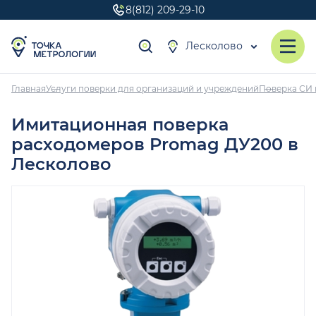
8(812) 209-29-10
Лесколово
Главная
Услуги поверки для организаций и учреждений
Поверка СИ 
Имитационная поверка
расходомеров Promag ДУ200 в
Лесколово