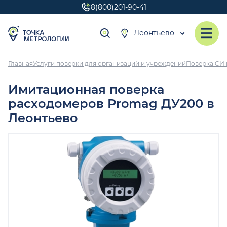
8(800)201-90-41
Леонтьево
Главная
Услуги поверки для организаций и учреждений
Поверка СИ 
Имитационная поверка
расходомеров Promag ДУ200 в
Леонтьево