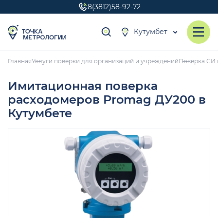
8(3812)58-92-72
Кутумбет
Главная
Услуги поверки для организаций и учреждений
Поверка СИ 
Имитационная поверка
расходомеров Promag ДУ200 в
Кутумбете