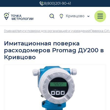
8(800)201-90-41
Кривцово
Главная
Услуги поверки для организаций и учреждений
Поверка СИ 
Имитационная поверка
расходомеров Promag ДУ200 в
Кривцово