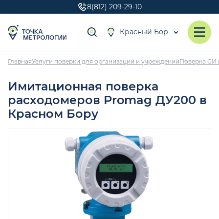
8(812) 209-29-10
Красный Бор
Главная
Услуги поверки для организаций и учреждений
Поверка СИ 
Имитационная поверка
расходомеров Promag ДУ200 в
Красном Бору