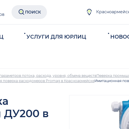
Красноармейс
ПОИСК
ов
Ц
УСЛУГИ ДЛЯ ЮРЛИЦ
НОВО
параметров потока, расхода, уровня, объема веществ
Поверка промыш
я поверка расходомеров Promag в Красноармейске
Имитационная пов
ка
 ДУ200 в