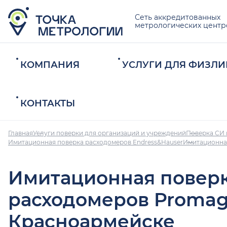
Сеть аккредитованных
метрологических центр
КОМПАНИЯ
УСЛУГИ ДЛЯ ФИЗЛИ
КОНТАКТЫ
Главная
Услуги поверки для организаций и учреждений
Поверка СИ 
Имитационная поверка расходомеров Endress&Hauser
Имитационна
Имитационная повер
расходомеров Promag
Красноармейске