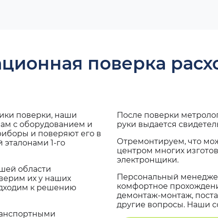
ационная поверка рас
дики поверки, наши
После поверки метроло
вам с оборудованием и
руки выдается свидетел
риборы и поверяют его в
Отремонтируем, что мо
 эталонами 1-го
центром многих изгото
электронщики.
ашей области
Персональный менеджер
верим их у наших
комфортное прохождение
одходим к решению
демонтаж-монтаж, поста
другие вопросы. Наши со
транспортными