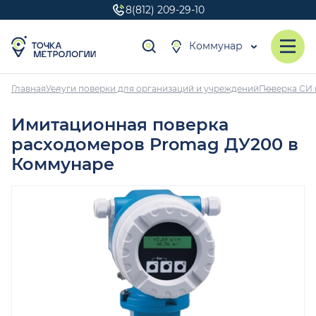
8(812) 209-29-10
Коммунар
Главная
Услуги поверки для организаций и учреждений
Поверка СИ 
Имитационная поверка
расходомеров Promag ДУ200 в
Коммунаре