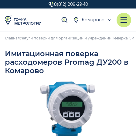
8(812) 209-29-10
Комарово
Главная
Услуги поверки для организаций и учреждений
Поверка СИ 
Имитационная поверка
расходомеров Promag ДУ200 в
Комарово