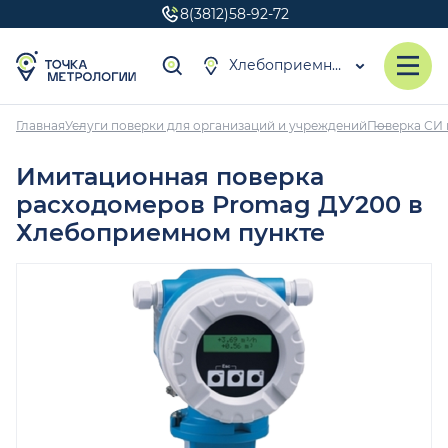
8(3812)58-92-72
Хлебоприемный пункт
Главная
Услуги поверки для организаций и учреждений
Поверка СИ 
Имитационная поверка
расходомеров Promag ДУ200 в
Хлебоприемном пункте