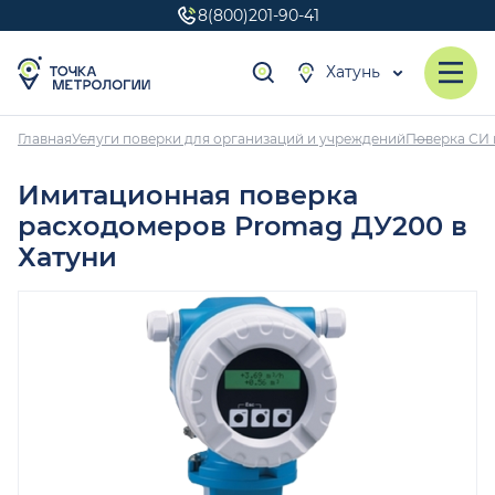
8(800)201-90-41
Хатунь
Главная
Услуги поверки для организаций и учреждений
Поверка СИ 
Имитационная поверка
расходомеров Promag ДУ200 в
Хатуни