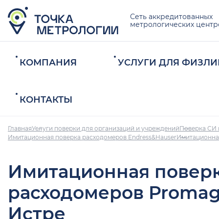
Сеть аккредитованных
метрологических центр
КОМПАНИЯ
УСЛУГИ ДЛЯ ФИЗЛИ
КОНТАКТЫ
Главная
Услуги поверки для организаций и учреждений
Поверка СИ 
Имитационная поверка расходомеров Endress&Hauser
Имитационная
Имитационная повер
расходомеров Promag
Истре