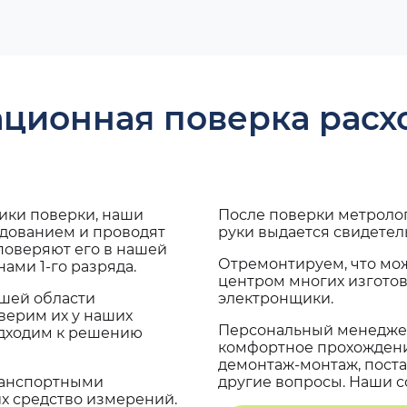
ационная поверка рас
дики поверки, наши
После поверки метроло
удованием и проводят
руки выдается свидетел
поверяют его в нашей
Отремонтируем, что мо
ами 1-го разряда.
центром многих изгото
ашей области
электронщики.
верим их у наших
Персональный менеджер
одходим к решению
комфортное прохождение
демонтаж-монтаж, поста
транспортными
другие вопросы. Наши со
х средство измерений.