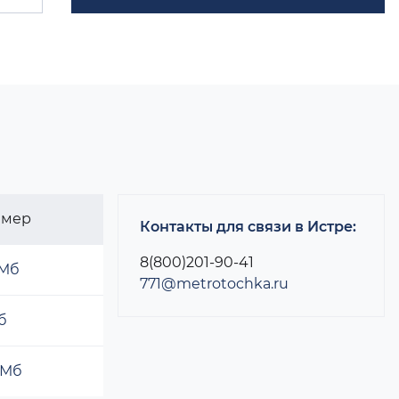
змер
Контакты для связи в Истре:
8(800)201-90-41
 Мб
771@metrotochka.ru
б
 Мб