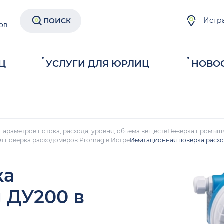
Истр
ПОИСК
ов
Ц
УСЛУГИ ДЛЯ ЮРЛИЦ
НОВО
параметров потока, расхода, уровня, объема веществ
Поверка промыш
 поверка расходомеров Promag в Истре
Имитационная поверка расх
ка
 ДУ200 в