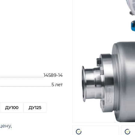
14589-14
5 лет
ДУ100
ДУ125
цену,