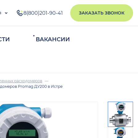
а
8(800)201-90-41
ЗАКАЗАТЬ ЗВОНОК
СТИ
ВАКАНСИИ
ИСКАТЬ
ленных расходомеров
одомеров Promag ДУ200 в Истре