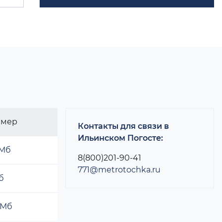
змер
Контакты для связи в
Ильинском Погосте:
 Мб
8(800)201-90-41
771@metrotochka.ru
б
 Мб