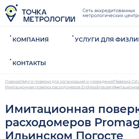
Сеть аккредитованных
метрологических центр
КОМПАНИЯ
УСЛУГИ ДЛЯ ФИЗЛИ
КОНТАКТЫ
Главная
Услуги поверки для организаций и учреждений
Поверка СИ 
Имитационная поверка расходомеров Endress&Hauser
Имитационна
Имитационная повер
расходомеров Promag
Ильинском Погосте