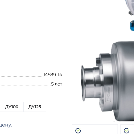
14589-14
5 лет
ДУ100
ДУ125
цену,