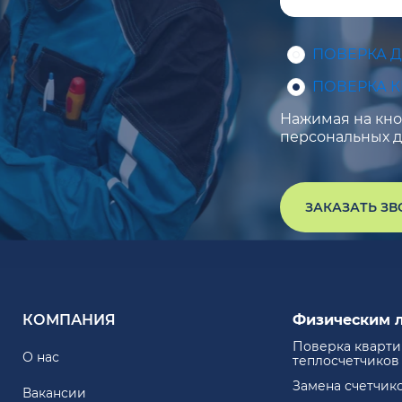
ПОВЕРКА 
ПОВЕРКА 
Нажимая на кноп
персональных д
ЗАКАЗАТЬ З
КОМПАНИЯ
Физическим 
Поверка кварт
О нас
теплосчетчиков
Замена счетчик
Вакансии