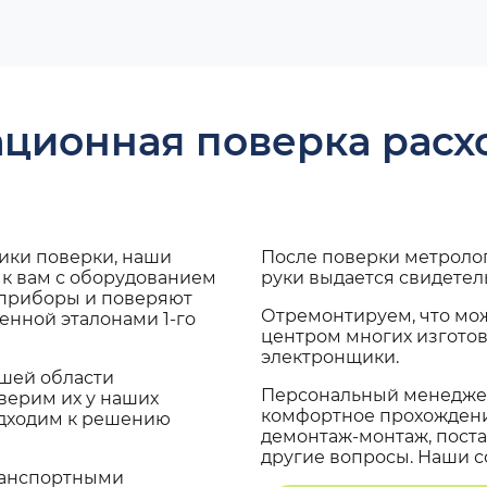
ационная поверка рас
дики поверки, наши
После поверки метроло
 к вам с оборудованием
руки выдается свидетел
 приборы и поверяют
Отремонтируем, что мо
енной эталонами 1-го
центром многих изгото
электронщики.
ашей области
Персональный менеджер
верим их у наших
комфортное прохождение
одходим к решению
демонтаж-монтаж, поста
другие вопросы. Наши со
транспортными