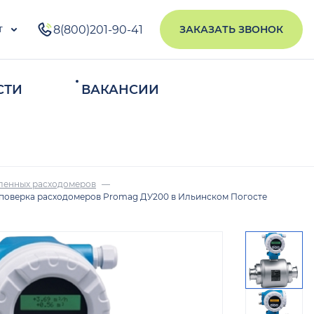
т
8(800)201-90-41
ЗАКАЗАТЬ ЗВОНОК
СТИ
ВАКАНСИИ
ИСКАТЬ
ленных расходомеров
поверка расходомеров Promag ДУ200 в Ильинском Погосте