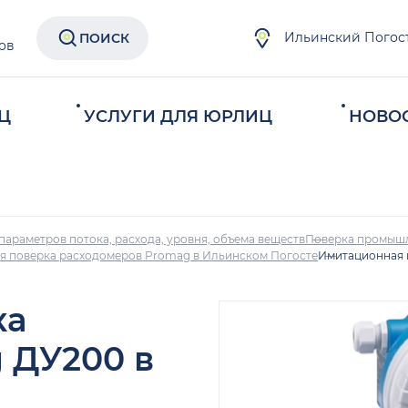
Ильинский Погос
ПОИСК
ов
Ц
УСЛУГИ ДЛЯ ЮРЛИЦ
НОВО
параметров потока, расхода, уровня, объема веществ
Поверка промыш
я поверка расходомеров Promag в Ильинском Погосте
Имитационная 
ка
 ДУ200 в