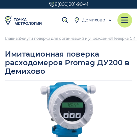
8(800)201-90-41
Демихово
Главная
Услуги поверки для организаций и учреждений
Поверка СИ 
Имитационная поверка
расходомеров Promag ДУ200 в
Демихово