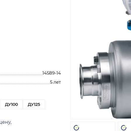
14589-14
5 лет
ДУ100
ДУ125
цену,