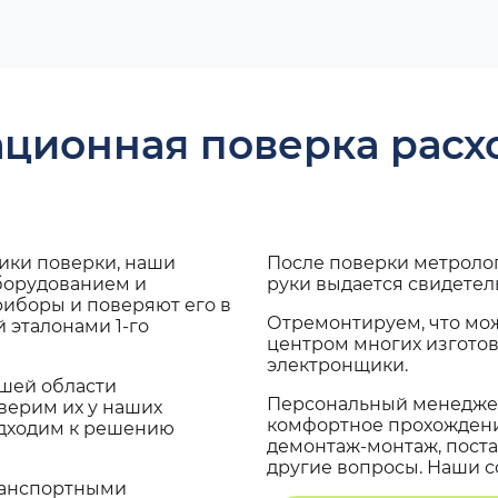
ационная поверка рас
дики поверки, наши
После поверки метроло
оборудованием и
руки выдается свидетел
риборы и поверяют его в
Отремонтируем, что мо
 эталонами 1-го
центром многих изгото
электронщики.
ашей области
Персональный менеджер
верим их у наших
комфортное прохождение
одходим к решению
демонтаж-монтаж, поста
другие вопросы. Наши со
транспортными