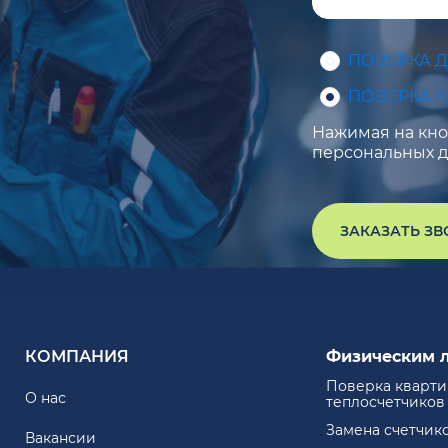
ПОВЕРКА 
ПОВЕРКА 
Нажимая на кноп
персональных д
ЗАКАЗАТЬ З
КОМПАНИЯ
Физическим 
Поверка кварт
О нас
теплосчетчиков
Замена счетчик
Вакансии