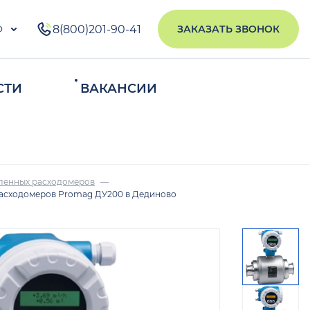
о
8(800)201-90-41
ЗАКАЗАТЬ ЗВОНОК
СТИ
ВАКАНСИИ
ИСКАТЬ
ленных расходомеров
асходомеров Promag ДУ200 в Дединово