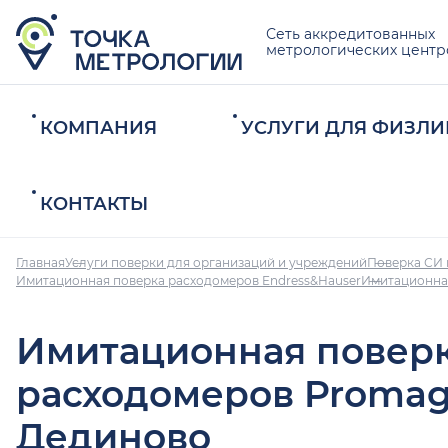
Сеть аккредитованных
метрологических центр
КОМПАНИЯ
УСЛУГИ ДЛЯ ФИЗЛИ
КОНТАКТЫ
Главная
Услуги поверки для организаций и учреждений
Поверка СИ 
Имитационная поверка расходомеров Endress&Hauser
Имитационна
Имитационная повер
расходомеров Promag
Дединово