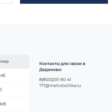
змер
Контакты для связи в
Дединово:
 Мб
8(800)201-90-41
771@metrotochka.ru
б
 Мб