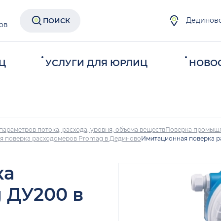
Дединов
ПОИСК
ов
Ц
УСЛУГИ ДЛЯ ЮРЛИЦ
НОВО
параметров потока, расхода, уровня, объема веществ
Поверка промыш
я поверка расходомеров Promag в Дединово
Имитационная поверка р
ка
 ДУ200 в