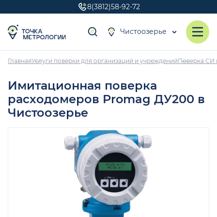
8(3812)58-92-72
Чистоозерье
Главная
Услуги поверки для организаций и учреждений
Поверка СИ 
Имитационная поверка
расходомеров Promag ДУ200 в
Чистоозерье