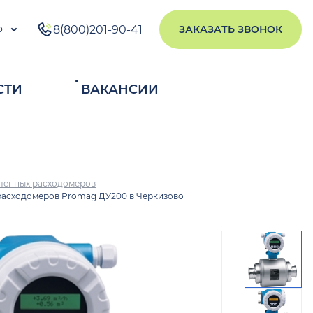
о
8(800)201-90-41
ЗАКАЗАТЬ ЗВОНОК
СТИ
ВАКАНСИИ
ИСКАТЬ
ленных расходомеров
расходомеров Promag ДУ200 в Черкизово