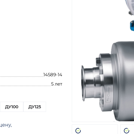
14589-14
5 лет
ДУ100
ДУ125
цену,