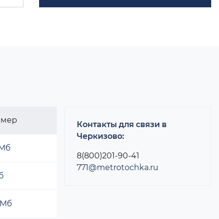
змер
Контакты для связи в
Черкизово:
 Мб
8(800)201-90-41
771@metrotochka.ru
б
 Мб