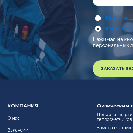
ПОВЕРКА 
ПОВЕРКА 
Нажимая на кноп
персональных д
ЗАКАЗАТЬ З
КОМПАНИЯ
Физическим 
Поверка кварт
О нас
теплосчетчиков
Замена счетчик
Вакансии