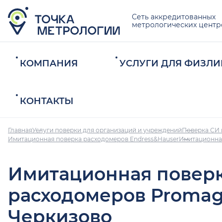
Сеть аккредитованных
метрологических центр
КОМПАНИЯ
УСЛУГИ ДЛЯ ФИЗЛИ
КОНТАКТЫ
Главная
Услуги поверки для организаций и учреждений
Поверка СИ 
Имитационная поверка расходомеров Endress&Hauser
Имитационная
Имитационная повер
расходомеров Promag
Черкизово