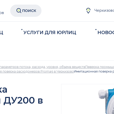
Черкизов
ПОИСК
ов
Ц
УСЛУГИ ДЛЯ ЮРЛИЦ
НОВО
параметров потока, расхода, уровня, объема веществ
Поверка промыш
 поверка расходомеров Promag в Черкизово
Имитационная поверка 
ка
 ДУ200 в