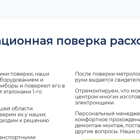
ационная поверка рас
дики поверки, наши
После поверки метроло
оборудованием и
руки выдается свидетел
риборы и поверяют его в
Отремонтируем, что мо
 эталонами 1-го
центром многих изгото
электронщики.
ашей области
Персональный менеджер
верим их у наших
комфортное прохождение
одходим к решению
демонтаж-монтаж, поста
другие вопросы. Наши со
транспортными