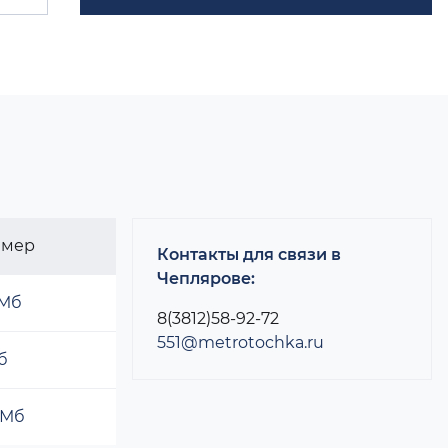
змер
Контакты для связи в
Чеплярове:
 Мб
8(3812)58-92-72
551@metrotochka.ru
б
 Мб