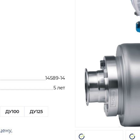
14589-14
5 лет
ДУ100
ДУ125
цену,