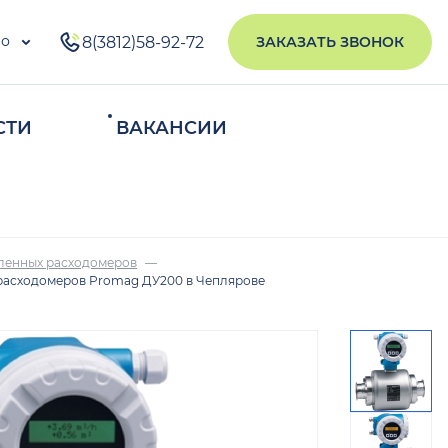
во
8(3812)58-92-72
ЗАКАЗАТЬ ЗВОНОК
СТИ
ВАКАНСИИ
ИСКАТЬ
ленных расходомеров
расходомеров Promag ДУ200 в Чеплярове