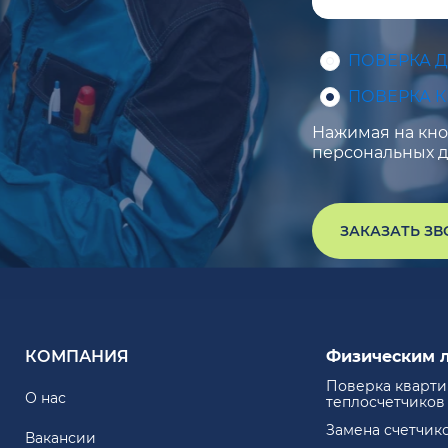
ПОВЕРКА 
ПОВЕРКА 
Нажимая на кноп
персональных д
ЗАКАЗАТЬ З
КОМПАНИЯ
Физическим 
Поверка кварт
О нас
теплосчетчиков
Замена счетчик
Вакансии