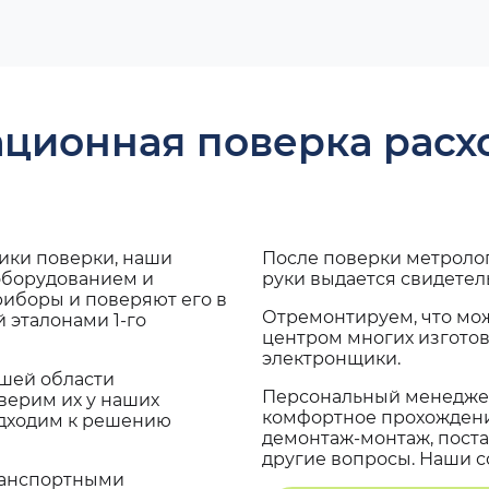
ационная поверка рас
дики поверки, наши
После поверки метроло
 оборудованием и
руки выдается свидетел
риборы и поверяют его в
Отремонтируем, что мо
 эталонами 1-го
центром многих изгото
электронщики.
ашей области
Персональный менеджер
верим их у наших
комфортное прохождение
одходим к решению
демонтаж-монтаж, поста
другие вопросы. Наши со
транспортными