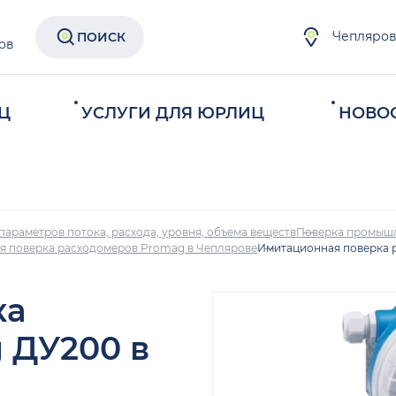
Чепляро
ПОИСК
ов
Ц
УСЛУГИ ДЛЯ ЮРЛИЦ
НОВО
параметров потока, расхода, уровня, объема веществ
Поверка промыш
я поверка расходомеров Promag в Чеплярове
Имитационная поверка 
ка
 ДУ200 в