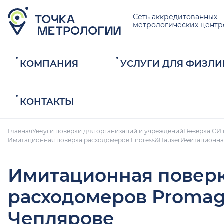
Сеть аккредитованных
метрологических центр
КОМПАНИЯ
УСЛУГИ ДЛЯ ФИЗЛИ
КОНТАКТЫ
Главная
Услуги поверки для организаций и учреждений
Поверка СИ 
Имитационная поверка расходомеров Endress&Hauser
Имитационна
Имитационная повер
расходомеров Promag
Чеплярове