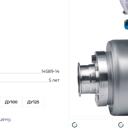
14589-14
5 лет
ДУ100
ДУ125
цену,