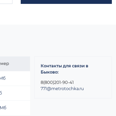
змер
Контакты для связи в
Быково:
 Мб
8(800)201-90-41
771@metrotochka.ru
б
 Мб