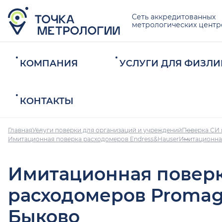
Сеть аккредитованных
метрологических центр
КОМПАНИЯ
УСЛУГИ ДЛЯ ФИЗЛИ
КОНТАКТЫ
Главная
Услуги поверки для организаций и учреждений
Поверка СИ 
Имитационная поверка расходомеров Endress&Hauser
Имитационна
Имитационная повер
расходомеров Promag
Быково