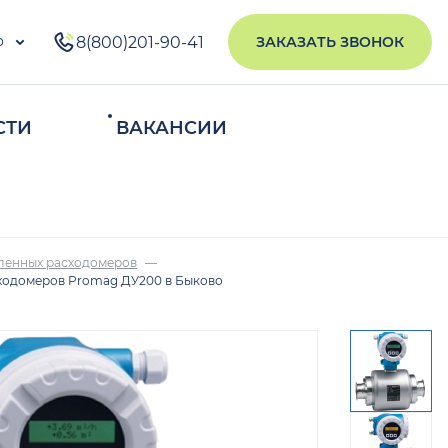
о
8(800)201-90-41
ЗАКАЗАТЬ ЗВОНОК
СТИ
ВАКАНСИИ
ИСКАТЬ
ленных расходомеров
ходомеров Promag ДУ200 в Быково