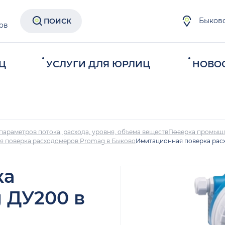
Быков
ПОИСК
ов
Ц
УСЛУГИ ДЛЯ ЮРЛИЦ
НОВО
параметров потока, расхода, уровня, объема веществ
Поверка промыш
я поверка расходомеров Promag в Быково
Имитационная поверка рас
ка
 ДУ200 в