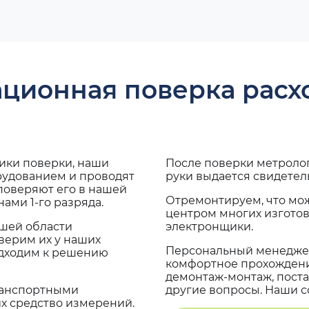
ационная поверка рас
дики поверки, наши
После поверки метроло
рудованием и проводят
руки выдается свидетел
поверяют его в нашей
Отремонтируем, что мо
ами 1-го разряда.
центром многих изгото
ашей области
электронщики.
верим их у наших
Персональный менеджер
одходим к решению
комфортное прохождение
демонтаж-монтаж, поста
транспортными
другие вопросы. Наши со
х средство измерений.