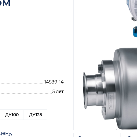
ом
14589-14
5 лет
ДУ100
ДУ125
цену,