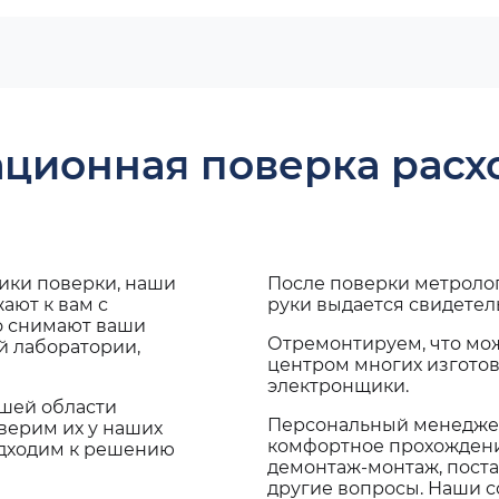
ационная поверка рас
дики поверки, наши
После поверки метроло
ают к вам с
руки выдается свидетел
о снимают ваши
Отремонтируем, что мо
й лаборатории,
центром многих изгото
электронщики.
ашей области
Персональный менеджер
верим их у наших
комфортное прохождение
одходим к решению
демонтаж-монтаж, поста
другие вопросы. Наши со