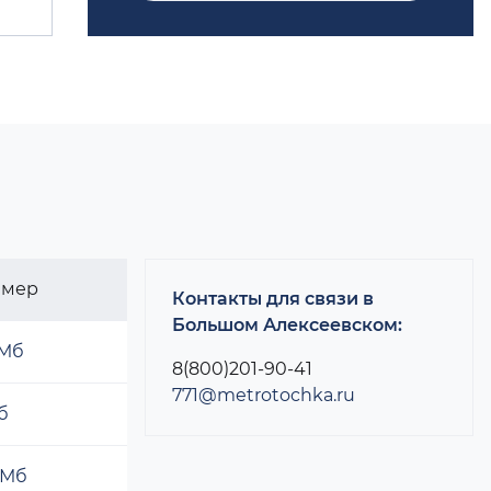
змер
Контакты для связи в
Большом Алексеевском:
 Мб
8(800)201-90-41
771@metrotochka.ru
б
 Мб