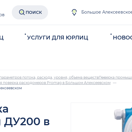
Большое Алексеевско
ПОИСК
ов
Ц
УСЛУГИ ДЛЯ ЮРЛИЦ
НОВО
параметров потока, расхода, уровня, объема веществ
Поверка промыш
я поверка расходомеров Promag в Большом Алексеевском
лексеевском
ка
 ДУ200 в