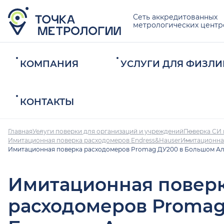
Сеть аккредитованных
метрологических центр
КОМПАНИЯ
УСЛУГИ ДЛЯ ФИЗЛИ
КОНТАКТЫ
Главная
Услуги поверки для организаций и учреждений
Поверка СИ 
Имитационная поверка расходомеров Endress&Hauser
Имитационна
Имитационная поверка расходомеров Promag ДУ200 в Большом А
Имитационная повер
расходомеров Promag