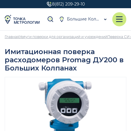
8(812) 209-29-10
Большие Колпаны
Главная
Услуги поверки для организаций и учреждений
Поверка СИ 
Имитационная поверка
расходомеров Promag ДУ200 в
Больших Колпанах